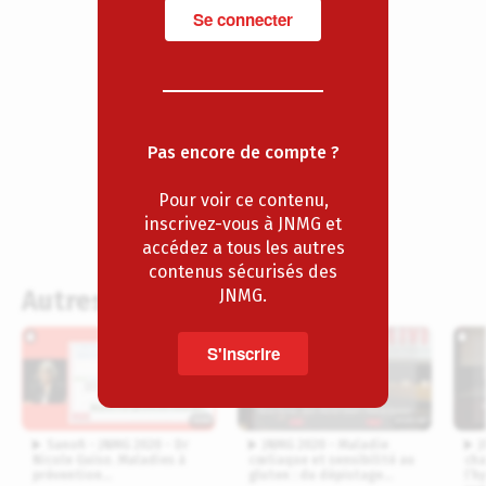
Se connecter
Twitter
Linkedin
Pas encore de compte ?
Mail
Pour voir ce contenu,
inscrivez-vous à JNMG et
accédez a tous les autres
contenus sécurisés des
JNMG.
Autres épisodes
S'inscrire
33:50
01:01:40
Sanofi - JNMG 2020 - Dr
JNMG 2020 - Maladie
J
Nicole Guiso. Maladies à
cœliaque et sensibilité au
cha
prévention…
gluten : du dépistage…
l’h