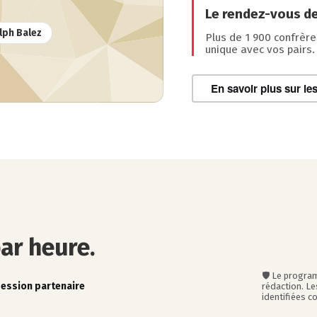
Le rendez-vous de
lph Balez
Plus de 1 900 confrèr
unique avec vos pairs.
En savoir plus sur le
ar heure.
🛡️ Le progra
ession partenaire
rédaction. Le
identifiées c