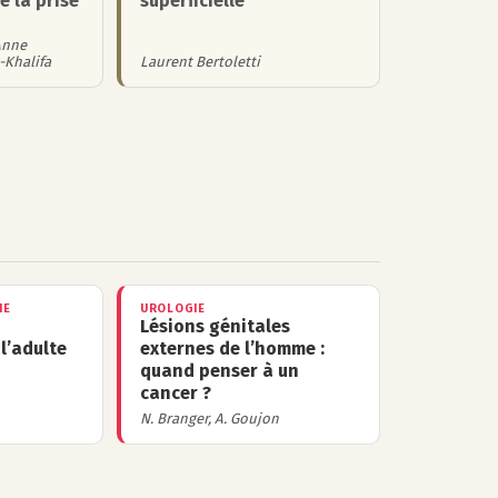
e la prise
superficielle
Anne
-Khalifa
Laurent Bertoletti
IE
UROLOGIE
Lésions génitales
l’adulte
externes de l’homme :
quand penser à un
cancer ?
N. Branger, A. Goujon