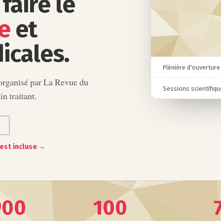
faire le
e
et
icales.
Plénière d'ouverture
 organisé par La Revue du
Sessions scientifiq
n traitant.
est incluse →
900
100