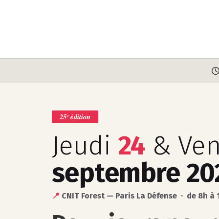
Skip
to
main
navigation
25ᵉ édition
Jeudi
24
& Ven
septembre 20
📍
CNIT Forest — Paris La Défense · de 8h à