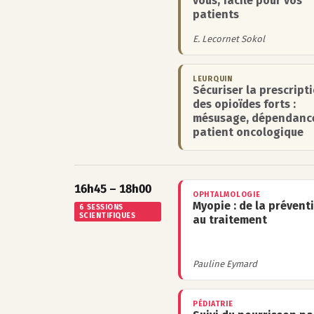
vous, facile pour vos
patients
E. Lecornet Sokol
LEURQUIN
Sécuriser la prescript
des opioïdes forts :
mésusage, dépendanc
patient oncologique
16h45 – 18h00
OPHTALMOLOGIE
Myopie : de la prévent
6 SESSIONS
SCIENTIFIQUES
au traitement
Pauline Eymard
PÉDIATRIE