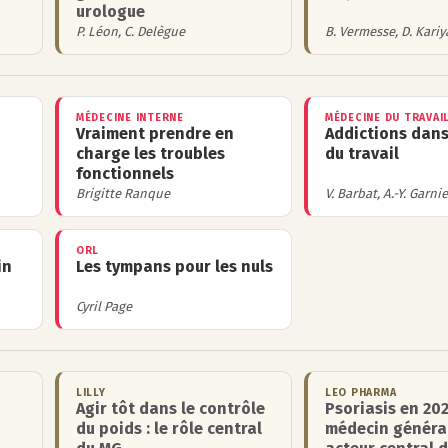
urologue
P. Léon, C. Delègue
B. Vermesse, D. Kar
MÉDECINE INTERNE
MÉDECINE DU TRAVAI
Vraiment prendre en
Addictions dan
charge les troubles
du travail
fonctionnels
Brigitte Ranque
V. Barbat, A.-Y. Garnie
ORL
in
Les tympans pour les nuls
Cyril Page
LILLY
LEO PHARMA
Agir tôt dans le contrôle
Psoriasis en 202
du poids : le rôle central
médecin généra