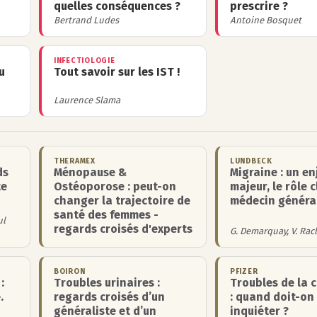
quelles conséquences ?
prescrire ?
Bertrand Ludes
Antoine Bosquet
INFECTIOLOGIE
u
Tout savoir sur les IST !
Laurence Slama
THERAMEX
LUNDBECK
ds
Ménopause &
Migraine : un en
te
Ostéoporose : peut-on
majeur, le rôle c
changer la trajectoire de
médecin généra
santé des femmes -
ul
regards croisés d'experts
G. Demarquay, V. Rac
BOIRON
PFIZER
:
Troubles urinaires :
Troubles de la 
.
regards croisés d’un
: quand doit-on
généraliste et d’un
inquiéter ?