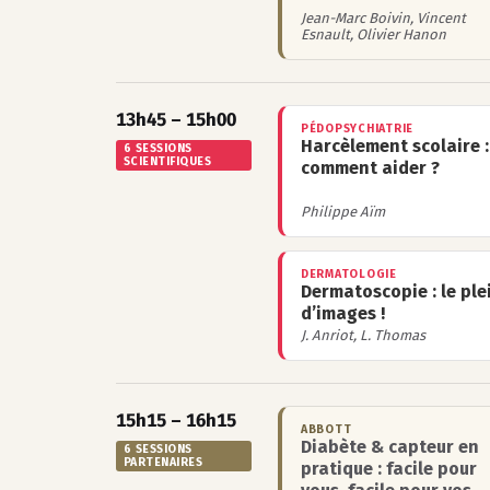
Jean-Marc Boivin, Vincent
Esnault, Olivier Hanon
13h45 – 15h00
PÉDOPSYCHIATRIE
Harcèlement scolaire :
6 SESSIONS
SCIENTIFIQUES
comment aider ?
Philippe Aïm
DERMATOLOGIE
Dermatoscopie : le ple
d’images !
J. Anriot, L. Thomas
15h15 – 16h15
ABBOTT
Diabète & capteur en
6 SESSIONS
PARTENAIRES
pratique : facile pour