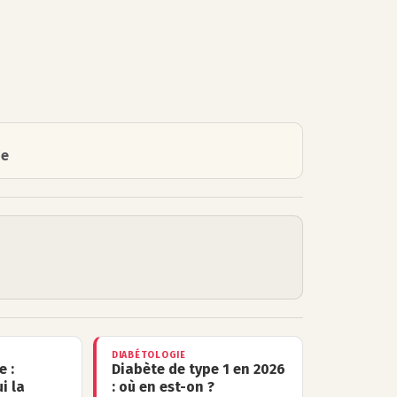
ie
DIABÉTOLOGIE
e :
Diabète de type 1 en 2026
i la
: où en est-on ?