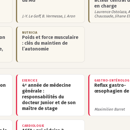
du MG
acteur central d
en charge
Laurence Ostolaza, 
J.-Y. Le Goff, B. Vermesse, J. Aron
Chaussade, Jihane El
NUTRICIA
ion
Poids et force musculaire
: clés du maintien de
e,
l’autonomie
EXERCICE
GASTRO-ENTÉROLOG
ion
4ᵉ année de médecine
Reflux gastro-
générale :
œsophagien de 
responsabilités du
docteur Junior et de son
maître de stage
Maximilien Barret
CARDIOLOGIE