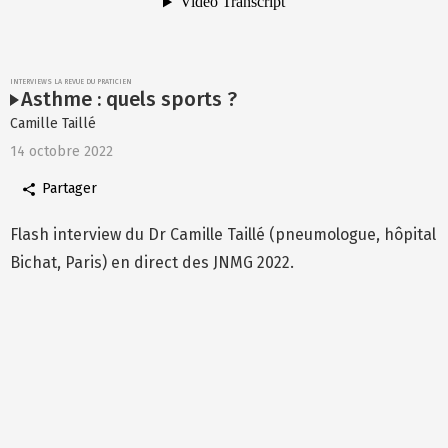
INTERVIEWS LA REVUE DU PRATICIEN
Asthme : quels sports ?
Camille Taillé
14 octobre 2022
Partager
Flash interview du Dr Camille Taillé (pneumologue, hôpital
Bichat, Paris) en direct des JNMG 2022.
pier le lien
Facebook
Twitter