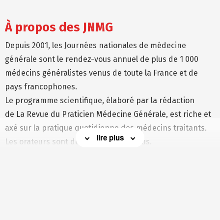
À propos des JNMG
Depuis 2001, les Journées nationales de médecine
générale sont le rendez-vous annuel de plus de 1 000
médecins généralistes venus de toute la France et de
pays francophones.
Le programme scientifique, élaboré par la rédaction
de La Revue du Praticien Médecine Générale, est riche et
axé sur la pratique quotidienne des médecins traitants.
lire plus
Les orateurs sont des experts reconnus.
Après une plénière d’ouverture inédite à trois voix
consacrées à l’antibiorésistance, nous vous proposons un
large choix de sessions sur des sujets incontournables ou
d’actualité, s’appuyant sur des situations concrètes et
des cas cliniques.