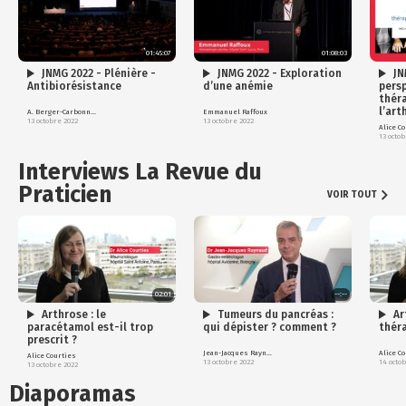
01:45:07
01:08:03
JNMG 2022 - Plénière -
JNMG 2022 - Exploration
JN
Antibiorésistance
d’une anémie
pers
thér
l’art
A. Berger-Carbonne, A. Dhanani,
Emmanuel Raffoux
13 octobre 2022
13 octobre 2022
Alice C
13 octob
Interviews La Revue du
Praticien
VOIR TOUT
02:01
--:--
Arthrose : le
Tumeurs du pancréas :
Ar
paracétamol est-il trop
qui dépister ? comment ?
thér
prescrit ?
Jean-Jacques Raynaud
Alice C
Alice Courties
13 octobre 2022
14 octo
13 octobre 2022
Diaporamas