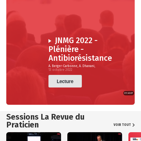
JNMG 2022 -
Plénière -
Antibiorésistance
A. Berger-Carbonne, A. Dhanani,
13 octobre 2022
Lecture
01:45:07
Sessions La Revue du
Praticien
VOIR TOUT